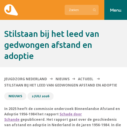
Menu
Actueel
Stilstaan bij het leed van
Hier zetten wij ons voor in
gedwongen afstand en
adoptie
Over Jeugdzorg Nederland
Contact
JEUGDZORG NEDERLAND
NIEUWS
ACTUEEL
STILSTAAN BIJ HET LEED VAN GEDWONGEN AFSTAND EN ADOPTIE
NIEUWS
2 JULI 2026
In 2025 heeft de commissie onderzoek Binnenlandse Afstand en
Adoptie 1956-1984 het rapport
Schade door
Schande
gepubliceerd. Het rapport gaat over de geschiedenis
van afstand en adoptie in Nederland in de jaren 1956-1984. In die