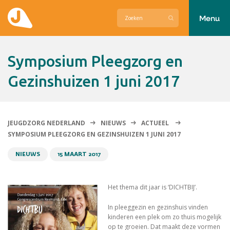
Menu
Actueel
Symposium Pleegzorg en
Hier zetten wij ons voor in
Gezinshuizen 1 juni 2017
Over Jeugdzorg Nederland
Contact
JEUGDZORG NEDERLAND
NIEUWS
ACTUEEL
SYMPOSIUM PLEEGZORG EN GEZINSHUIZEN 1 JUNI 2017
NIEUWS
15 MAART 2017
Het thema dit jaar is ‘DICHTBIJ’.
In pleeggezin en gezinshuis vinden
kinderen een plek om zo thuis mogelijk
op te groeien. Dat maakt deze vormen