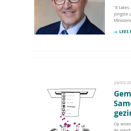
“It takes 
jongste 
Ministeri
LEES
24/02/2
Gemeenteraadsverkiezingen 2026:
Same
gezi
Op woens
de stemb