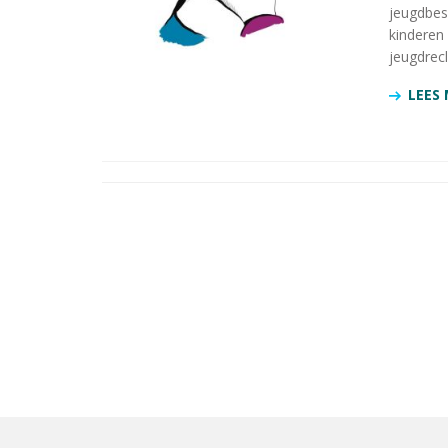
jeugdbesc
kinderen
jeugdrecl
LEES