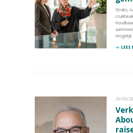
Straks, 
coalitie
houdbaar 
aanmoedi
mogelijk t
LEES
25/02/2
Verkiezingscolumn Ahmed
Abou
rais