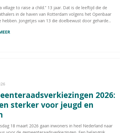
a village to raise a child.” 13 jaar. Dat is de leeftijd die de
uithalers in de haven van Rotterdam volgens het Openbaar
e hebben. Jongetjes van 13 die doelbewust door geharde...
 MEER
026
n sterker voor jeugd en
n
dag 18 maart 2026 gaan inwoners in heel Nederland naar
us voor de gemeenteraadsverkiezingen. Een belangrijk