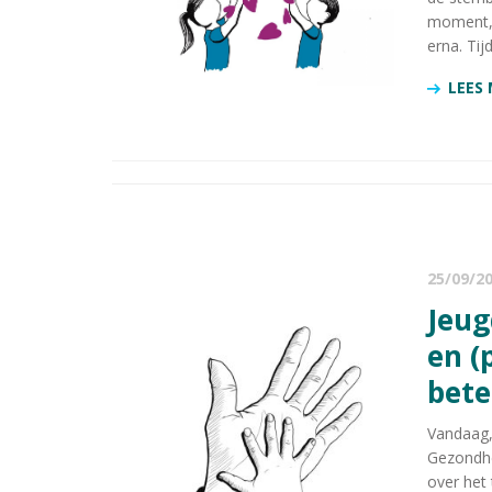
moment, 
erna. Tij
LEES
25/09/2
Jeugdzorg Nederland: “Kinderen
en (
bete
Vandaag,
Gezondhei
over het 