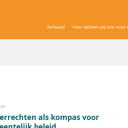
Actueel
Hier zetten wij ons voor 
026
entelijk beleid