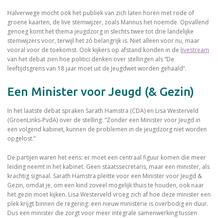
Halverwege mocht ook het publiek van zich laten horen met rode of
groene kaarten, de live stemwijzer, zoals Mannus het noemde. Opvallend
genoeg komt het thema jeugdzorg in slechts twee tot drie landelijke
stemwijzers voor, terwijl het zó belangrijk is. Niet alleen voor nu, maar
vooral voor de toekomst. Ook kijkers op afstand konden in de
livestream
van het debat zien hoe politici denken over stellingen als “De
leeftijdsgrens van 18 jaar moet uit de Jeugdwet worden gehaald”.
Een Minister voor Jeugd (& Gezin)
In het laatste debat spraken Sarath Hamstra (CDA) en Lisa Westerveld
(GroenLinks-PvdA) over de stelling: “Zonder een Minister voor Jeugd in
een volgend kabinet, kunnen de problemen in de jeugdzorg niet worden
opgelost.”
De partijen waren het eens: er moet een centraal figuur komen die meer
leiding neemt in het kabinet. Geen staatssecretaris, maar een minister, als
krachtig signaal. Sarath Hamstra pleitte voor een Minister voor Jeugd &
Gezin, omdat je, om een kind zoveel mogelijk thuis te houden, ook naar
het gezin moet kijken. Lisa Westerveld vroeg zich af hoe deze minister een
plek krijgt binnen de regering: een nieuw ministerie is overbodig en duur.
Dus een minister die zorgt voor meer integrale samenwerking tussen