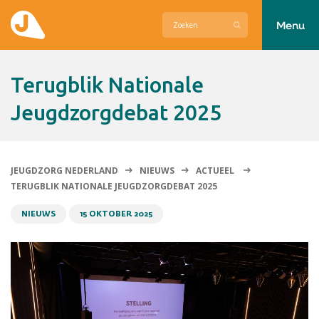
Menu
Actueel
Terugblik Nationale
Hier zetten wij ons voor in
Jeugdzorgdebat 2025
Over Jeugdzorg Nederland
Contact
JEUGDZORG NEDERLAND
NIEUWS
ACTUEEL
TERUGBLIK NATIONALE JEUGDZORGDEBAT 2025
NIEUWS
15 OKTOBER 2025