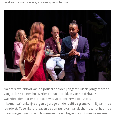
bestaande ministeries, als een spin in het web.
Na het slotpleidooi van de politici deelden jongeren uit de jongerenraad
van Jarabee en een hulpverlener hun indrukken van het debat. Ze
waardeerden dat er aandacht was voor onderwerpen zoals de
inkomensafhankelijke eigen bijdrage en de leeftijdsgrens van 18 jaar in de
Jeugdwet. Tegelijkertijd gaven ze een punt van aandacht mee, het had nog
meer mogen gaan over de mensen die er dag in, dag uit mee te maken