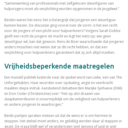
“Samenwerking van professionals met zelfgekozen steunfiguren van
hulpvragers moet als verplichting worden opgenomen in de Jeugdwet.”
Beiden waren het eens: het is belangrijk dat jongeren een steunfiguur
kunnen kiezen. De discussie ging vooral over de vorm: is het een recht
voor de jongere of een plicht voor hulpverleners? Volgens Sarah Dobbe
geeft een recht de jongere de macht en legt het niets op; wie geen
steunfiguur wil, kan dat gewoon. Rens de Boer waarschuwde dat jongeren
anders misschien niet weten dat ze dit recht hebben, en dat een
verplichting voor hulpverleners garandeert dat zij zich altijd inzetten.
Vrijheidsbeperkende maatregelen
Een muisstil publiek luisterde naar de
spoken word
van Lieke, een van The
Unforgettables. Haar woorden over opsluiting, angst en veerkracht
maakten diepe indruk. Aansluitend debatteerden Marijke Synhaeve (D66)
en Don Ceder (ChristenUnie) over: “Het op slot draaien van
slaapkamerdeuren is onvermijdelijk om de veiligheid van hulpverleners
en andere jongeren te waarborgen.”
Beide partijen spraken meteen uit dat de wens er is om hiermee te
stoppen. Het stelsel moet anders, en gelukkig worden daar al stappen in
gezet. De vraag blijft wel of veranderingen snel genoeg of juist te snel