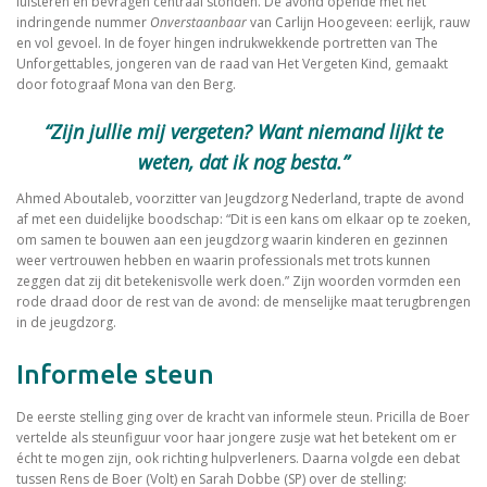
luisteren en bevragen centraal stonden. De avond opende met het
indringende nummer
Onverstaanbaar
van Carlijn Hoogeveen: eerlijk, rauw
en vol gevoel. In de foyer hingen indrukwekkende portretten van The
Unforgettables, jongeren van de raad van Het Vergeten Kind, gemaakt
door fotograaf Mona van den Berg.
“Zijn jullie mij vergeten? Want niemand lijkt te
weten, dat ik nog besta.”
Ahmed Aboutaleb, voorzitter van Jeugdzorg Nederland, trapte de avond
af met een duidelijke boodschap: “Dit is een kans om elkaar op te zoeken,
om samen te bouwen aan een jeugdzorg waarin kinderen en gezinnen
weer vertrouwen hebben en waarin professionals met trots kunnen
zeggen dat zij dit betekenisvolle werk doen.” Zijn woorden vormden een
rode draad door de rest van de avond: de menselijke maat terugbrengen
in de jeugdzorg.
Informele steun
De eerste stelling ging over de kracht van informele steun. Pricilla de Boer
vertelde als steunfiguur voor haar jongere zusje wat het betekent om er
écht te mogen zijn, ook richting hulpverleners. Daarna volgde een debat
tussen Rens de Boer (Volt) en Sarah Dobbe (SP) over de stelling: