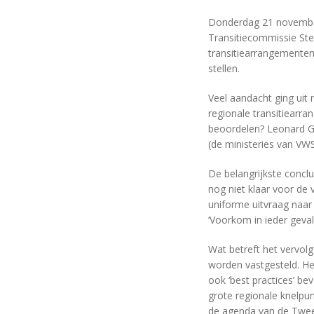
Donderdag 21 novembe
Transitiecommissie Stel
transitiearrangemente
stellen.
Veel aandacht ging uit
regionale transitiearra
beoordelen? Leonard Ge
(de ministeries van VW
De belangrijkste concl
nog niet klaar voor de 
uniforme uitvraag naar 
‘Voorkom in ieder geva
Wat betreft het vervo
worden vastgesteld. Het
ook ‘best practices’ b
grote regionale knelpu
de agenda van de Twee