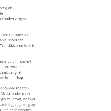
VWS) en
le
en konden vragen
weken opnieuw alle
ranje’ scoorden)
 Transitiecommissie is
en is op dit moment
k pleit voor een
elijk vangnet.
s de boodschap.
meenteraad moeten
 Dit zal onder meer
egio zal bevat, hoewel
gsoverleg Jeugdzorg op
 van de ministeries