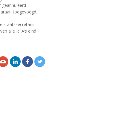
r geannuleerd
aaraan toegevoegd.
e staatssecretaris
en alle RTA’s eind