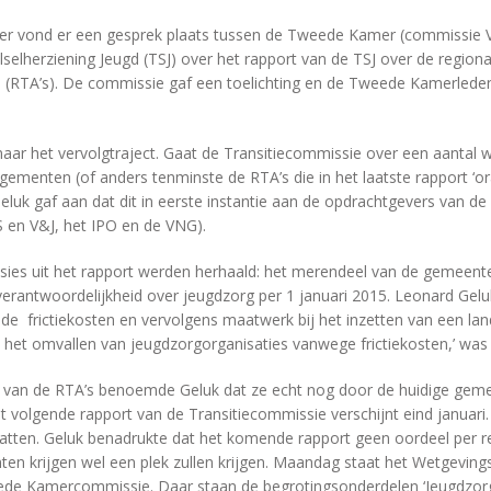
r vond er een gesprek plaats tussen de Tweede Kamer (commissie 
selherziening Jeugd (TSJ) over het rapport van de TSJ over de regiona
n (RTA’s). De commissie gaf een toelichting en de Tweede Kamerled
 naar het vervolgtraject. Gaat de Transitiecommissie over een aantal 
ngementen (of anders tenminste de RTA’s die in het laatste rapport ‘o
luk gaf aan dat dit in eerste instantie aan de opdrachtgevers van de
S en V&J, het IPO en de VNG).
usies uit het rapport werden herhaald: het merendeel van de gemeent
verantwoordelijkheid over jeugdzorg per 1 januari 2015. Leonard Gelu
de frictiekosten en vervolgens maatwerk bij het inzetten van een land
l het omvallen van jeugdzorgorganisaties vanwege frictiekosten,’ wa
lg van de RTA’s benoemde Geluk dat ze echt nog door de huidige ge
 volgende rapport van de Transitiecommissie verschijnt eind januari.
evatten. Geluk benadrukte dat het komende rapport geen oordeel per r
nten krijgen wel een plek zullen krijgen. Maandag staat het Wetgevin
de Kamercommissie. Daar staan de begrotingsonderdelen ‘Jeugdzorg’