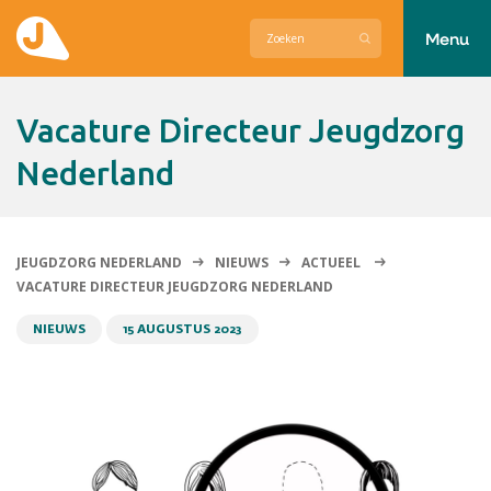
Menu
Actueel
Vacature Directeur Jeugdzorg
Hier zetten wij ons voor in
Nederland
Over Jeugdzorg Nederland
Contact
JEUGDZORG NEDERLAND
NIEUWS
ACTUEEL
VACATURE DIRECTEUR JEUGDZORG NEDERLAND
NIEUWS
15 AUGUSTUS 2023