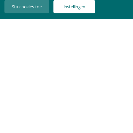
Sta cookies toe
Instellingen
INLOGGEN LEDEN
Copyright © 2026 Jeugdzorg Nederland
Privacy Statement
Algemene Voorwaarden