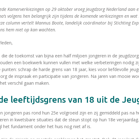
ede Kamerverkiezingen op 29 oktober vroeg Jeugdzorg Nederland aan e
a’s volgens hen belangrijk zijn tijdens de komende verkiezingen en wat
eze column vertelt Mannus Boote, landelijk coördinator bij Stichting Ex
ens hem niet op kan wachten.
leden,
s die de toekomst van bijna een half miljoen jongeren in de jeugdzorg
ouden een boekwerk kunnen vullen met welke verbeteringen nodig zi
te punten: schrap de harde grens van 18 jaar, kies voor liefdevolle jeu
borg de inspraak en participatie van jongeren. Na jaren van mooie woo
 het verschil gaan maken.
rde leeftijdsgrens van 18 uit de Je
 jongeren pas rond hun 25e volgroeid zijn en zij gemiddeld pas na hu
ren in kwetsbare situaties dat de steun stopt op hun 18e verjaardag. 
jl het fundament onder het huis nog niet af is.