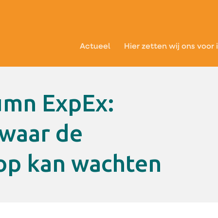
Actueel
Hier zetten wij ons voor 
waar de
 op kan wachten