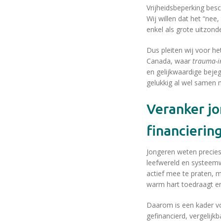
Vrijheidsbeperking besc
Wij willen dat het “nee
enkel als grote uitzond
Dus pleiten wij voor h
Canada, waar
trauma-i
en gelijkwaardige bejeg
gelukkig al wel samen 
Veranker jongerenparticipatie en regel structurele
financierin
Jongeren weten precies
leefwereld en systeemw
actief mee te praten, ma
warm hart toedraagt e
Daarom is een kader vo
gefinancierd, vergelij