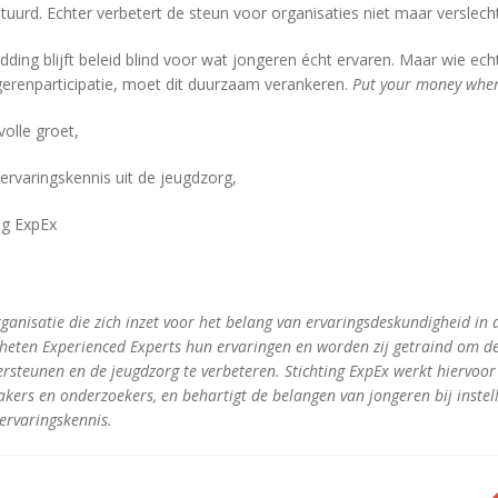
uurd. Echter verbetert de steun voor organisaties niet maar verslecht
dding blijft beleid blind voor wat jongeren écht ervaren. Maar wie echt
gerenparticipatie, moet dit duurzaam verankeren.
Put your money wher
olle groet,
rvaringskennis uit de jeugdzorg,
ng ExpEx
rganisatie die zich inzet voor het belang van ervaringsdeskundigheid in 
eten Experienced Experts hun ervaringen en worden zij getraind om de
rsteunen en de jeugdzorg te verbeteren. Stichting ExpEx werkt hiervoo
kers en onderzoekers, en behartigt de belangen van jongeren bij instell
 ervaringskennis.