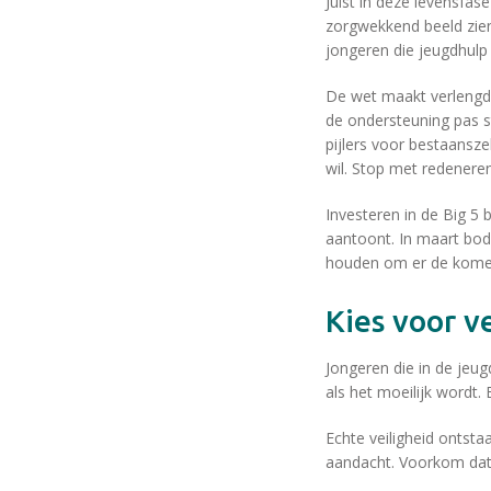
Juist in deze levensfas
zorgwekkend beeld zie
jongeren die jeugdhulp m
De wet maakt verlengde
de ondersteuning pas s
pijlers voor bestaansze
wil. Stop met redeneren
Investeren in de Big 5 
aantoont. In maart bod
houden om er de komen
Kies voor 
Jongeren die in de jeu
als het moeilijk wordt. 
Echte veiligheid ontsta
aandacht. Voorkom dat