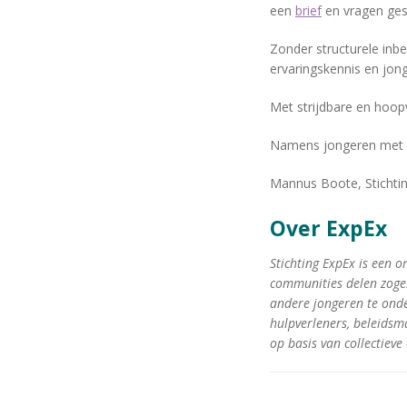
een
brief
en vragen gest
Zonder structurele inbe
ervaringskennis en jon
Met strijdbare en hoopv
Namens jongeren met e
Mannus Boote, Stichti
Over ExpEx
Stichting ExpEx is een o
communities delen zogeh
andere jongeren te onde
hulpverleners, beleidsma
op basis van collectieve