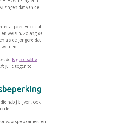
de ETHOS-telling een
wijzingen dat van de
 er al jaren voor dat
 en welzijn. Zolang de
en als de jongere dat
e worden.
e brede
Big 5 coalitie
 jullie tegen te
dsbeperking
ie nabij blijven, ook
en lef.
door voorspelbaarheid en