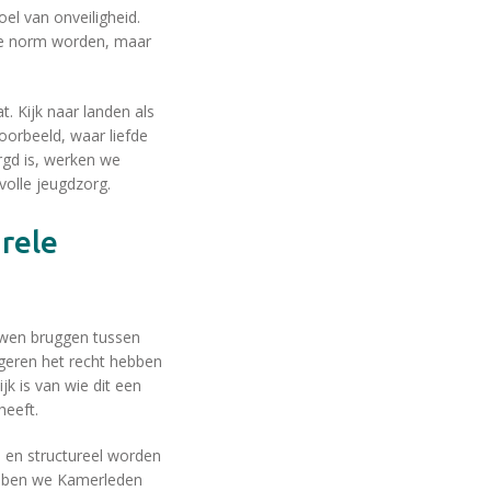
el van onveiligheid.
euwe norm worden, maar
. Kijk naar landen als
orbeeld, waar liefde
rgd is, werken we
olle jeugdzorg.
ouwen bruggen tussen
ngeren het recht hebben
jk is van wie dit een
heeft.
 en structureel worden
hebben we Kamerleden