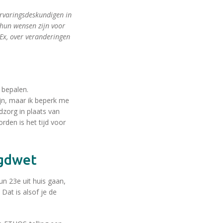
rvaringsdeskundigen in
 hun wensen zijn voor
pEx, over veranderingen
 bepalen.
jn, maar ik beperk me
gdzorg in plaats van
rden is het tijd voor
ugdwet
n 23e uit huis gaan,
Dat is alsof je de