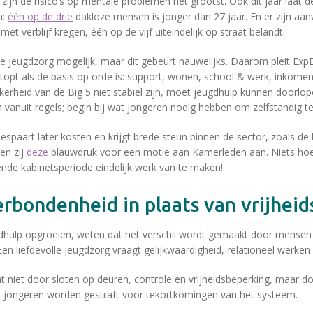
e zijn de risico’s op mentale problemen het grootst. Ook dit jaar laat 
n:
één op de drie
dakloze mensen is jonger dan 27 jaar. En er zijn aan
et verblijf kregen, één op de vijf uiteindelijk op straat belandt.
 jeugdzorg mogelijk, maar dit gebeurt nauwelijks. Daarom pleit ExpEx
topt als de basis op orde is: support, wonen, school & werk, inkomen
kerheid van de Big 5 niet stabiel zijn, moet jeugdhulp kunnen doorlop
 vanuit regels; begin bij wat jongeren nodig hebben om zelfstandig t
bespaart later kosten en krijgt brede steun binnen de sector, zoals d
en zij
deze
blauwdruk voor een motie aan Kamerleden aan. Niets hoeft
de kabinetsperiode eindelijk werk van te maken!
verbondenheid in plaats van vrijhei
gdhulp opgroeien, weten dat het verschil wordt gemaakt door mensen d
Een liefdevolle jeugdzorg vraagt gelijkwaardigheid, relationeel werken 
at niet door sloten op deuren, controle en vrijheidsbeperking, maar 
 jongeren worden gestraft voor tekortkomingen van het systeem.