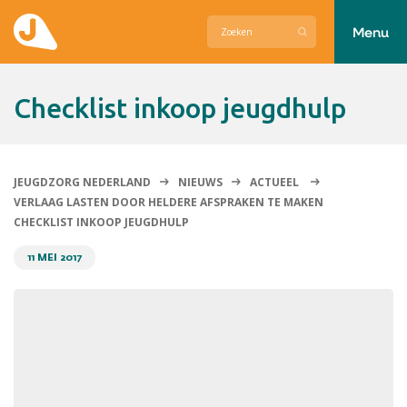
Menu
Actueel
Checklist inkoop jeugdhulp
Hier zetten wij ons voor in
Over Jeugdzorg Nederland
JEUGDZORG NEDERLAND
NIEUWS
ACTUEEL
VERLAAG LASTEN DOOR HELDERE AFSPRAKEN TE MAKEN
Contact
CHECKLIST INKOOP JEUGDHULP
11 MEI 2017