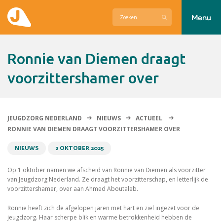
Menu
Actueel
Ronnie van Diemen draagt
Hier zetten wij ons voor in
voorzittershamer over
Over Jeugdzorg Nederland
Contact
JEUGDZORG NEDERLAND
NIEUWS
ACTUEEL
RONNIE VAN DIEMEN DRAAGT VOORZITTERSHAMER OVER
NIEUWS
2 OKTOBER 2025
Op 1 oktober namen we afscheid van Ronnie van Diemen als voorzitter
van Jeugdzorg Nederland. Ze draagt het voorzitterschap, en letterlijk de
voorzittershamer, over aan Ahmed Aboutaleb.
Ronnie heeft zich de afgelopen jaren met hart en ziel ingezet voor de
jeugdzorg. Haar scherpe blik en warme betrokkenheid hebben de