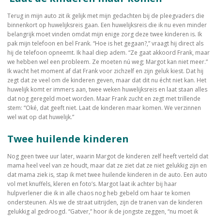
Terug in mijn auto zit ik gelijk met mijn gedachten bij de pleegvaders die
binnenkort op huwelijksreis gaan. Een huwelijksreis die ik nu even minder
belangrijk moet vinden omdat mijn enige zorg deze twee kinderen is. Ik
pak mijn telefoon en bel Frank. “Hoe is het gegaan?,” vraagt hij direct als
hij de telefoon opneemt. Ik haal diep adem. “Ze gaat akkoord Frank, maar
we hebben wel een probleem. Ze moeten nú weg; Margot kan niet meer.”
Ik wacht het moment af dat Frank voor zichzelf en zijn geluk kiest. Dat hij
zegt dat ze veel om de kinderen geven, maar dat dit nu écht niet kan. Het
huwelijk komt er immers aan, twee weken huwelijksreis en laat staan alles
dat nog geregeld moet worden. Maar Frank zucht en zegt met trillende
stem: “Oké, dat geeft niet. Laat de kinderen maar komen. We verzinnen
wel wat op dat huwelijk.”
Twee huilende kinderen
Nog geen twee uur later, waarin Margot de kinderen zelf heeft verteld dat
mama heel veel van ze houdt, maar dat ze ziet dat ze niet gelukkig zijn en
dat mama ziek is, stap ik met twee huilende kinderen in de auto. Een auto
vol met knuffels, kleren en foto’s. Margot laat ik achter bij haar
hulpverlener die ik in alle chaos nog heb gebeld om haar te komen
ondersteunen. Als we de straat uitrijden, zijn de tranen van de kinderen
gelukkig al gedroogd. “Gatver,” hoor ik de jongste zeggen, “nu moet ik