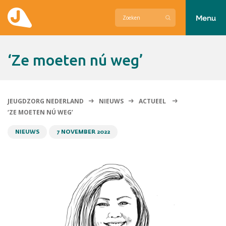
Menu
Actueel
‘Ze moeten nú weg’
Hier zetten wij ons voor in
Over Jeugdzorg Nederland
JEUGDZORG NEDERLAND
NIEUWS
ACTUEEL
‘ZE MOETEN NÚ WEG’
Contact
NIEUWS
7 NOVEMBER 2022