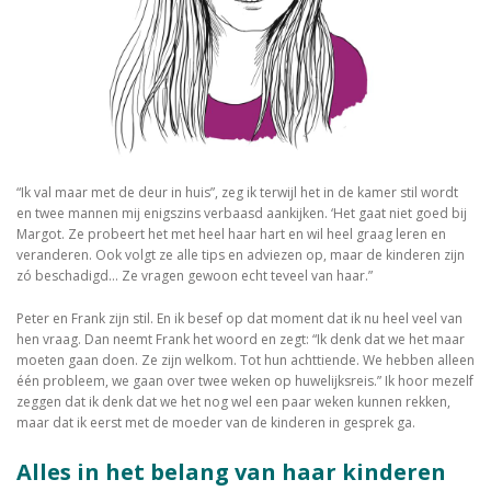
“Ik val maar met de deur in huis”, zeg ik terwijl het in de kamer stil wordt
en twee mannen mij enigszins verbaasd aankijken. ‘Het gaat niet goed bij
Margot. Ze probeert het met heel haar hart en wil heel graag leren en
veranderen. Ook volgt ze alle tips en adviezen op, maar de kinderen zijn
zó beschadigd… Ze vragen gewoon echt teveel van haar.”
Peter en Frank zijn stil. En ik besef op dat moment dat ik nu heel veel van
hen vraag. Dan neemt Frank het woord en zegt: “Ik denk dat we het maar
moeten gaan doen. Ze zijn welkom. Tot hun achttiende. We hebben alleen
één probleem, we gaan over twee weken op huwelijksreis.” Ik hoor mezelf
zeggen dat ik denk dat we het nog wel een paar weken kunnen rekken,
maar dat ik eerst met de moeder van de kinderen in gesprek ga.
Alles in het belang van haar kinderen