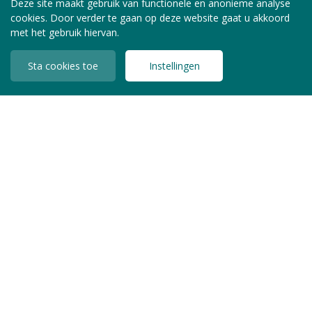
Deze site maakt gebruik van functionele en anonieme analyse
cookies. Door verder te gaan op deze website gaat u akkoord
met het gebruik hiervan.
Sta cookies toe
Instellingen
INLOGGEN LEDEN
Copyright © 2026 Jeugdzorg Nederland
Privacy Statement
Algemene Voorwaarden