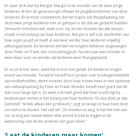
En daar zit ik dan bij Margot. Margot is de moeder van de twee jonge
kinderen. Ik ben de gezinsvoogd oftewel de jeugdbeschermer van deze
kinderen. En ik moet constateren dat het traject van thuisplaatsing van
deze twee jonge kinderen niet zo gelopen is als dat we gedacht hadden.
Verwacht misschien wel, want voor mij zit een moeder die alle keuzes
maakt in het belang van haar kinderen. Margot is zelf ook slachtoffer van
haar eigen jeugd en heeft al een keer eerder haar kinderen vrijwillig
uithuisgeplaatst. De kinderen werden vervolgens liefdevol opgevangen
door Peter en Frank, een crisis-pleeggezin. Na een jaar was moeder er
weer klaar voor en werden de kinderen weer thuisgeplaatst.
En nu zit ik hier weer, want het is toch niet gelukt. De kinderen vragen
teveel van moeder. Terwijl ik mezelf hoor praten over bovengemiddelde
opvoedbehoeften, stemt moeder door haar tranen heen in met opnieuw
een uithuisplaatsing bij Peter en Frank. Moeder beseft heel goed dat dit
dan voor lange tijd is. Ze weet ook heel goed dat haar kracht ligt bij
beslissingen nemen in het belang van haar kinderen. En dus doet ze dat.
Definitief. “Ik heb alleen één probleem,” zegt ze terwijl ze haar best doet
om niet in te storten. Het valt stil. “Ze moeten nú weg. Ik kan het niet aan
om ze nog een aantal weken elke avond in bed te leggen in de
wetenschap dat straks anderen dat gaan doen.”
‘Laat de kinderen maar komen’