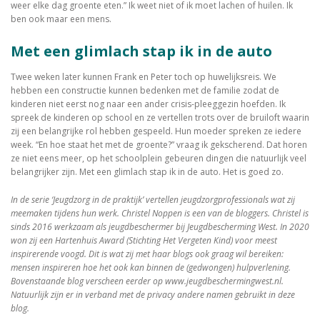
weer elke dag groente eten.” Ik weet niet of ik moet lachen of huilen. Ik
ben ook maar een mens.
Met een glimlach stap ik in de auto
Twee weken later kunnen Frank en Peter toch op huwelijksreis. We
hebben een constructie kunnen bedenken met de familie zodat de
kinderen niet eerst nog naar een ander crisis-pleeggezin hoefden. Ik
spreek de kinderen op school en ze vertellen trots over de bruiloft waarin
zij een belangrijke rol hebben gespeeld. Hun moeder spreken ze iedere
week. “En hoe staat het met de groente?” vraag ik gekscherend. Dat horen
ze niet eens meer, op het schoolplein gebeuren dingen die natuurlijk veel
belangrijker zijn. Met een glimlach stap ik in de auto. Het is goed zo.
In de serie ‘Jeugdzorg in de praktijk’ vertellen jeugdzorgprofessionals wat zij
meemaken tijdens hun werk. Christel Noppen is een van de bloggers. Christel is
sinds 2016 werkzaam als jeugdbeschermer bij Jeugdbescherming West. In 2020
won zij een Hartenhuis Award (Stichting Het Vergeten Kind) voor meest
inspirerende voogd. Dit is wat zij met haar blogs ook graag wil bereiken:
mensen inspireren hoe het ook kan binnen de (gedwongen) hulpverlening.
Bovenstaande blog verscheen eerder op www.jeugdbeschermingwest.nl.
Natuurlijk zijn er in verband met de privacy andere namen gebruikt in deze
blog.