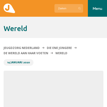
Menu
Actueel
wereld
Hier zetten wij ons voor in
Over Jeugdzorg Nederland
JEUGDZORG NEDERLAND
DIE ENE JONGERE
DE WERELD AAN HAAR VOETEN
WERELD
Contact
14 JANUARI 2020