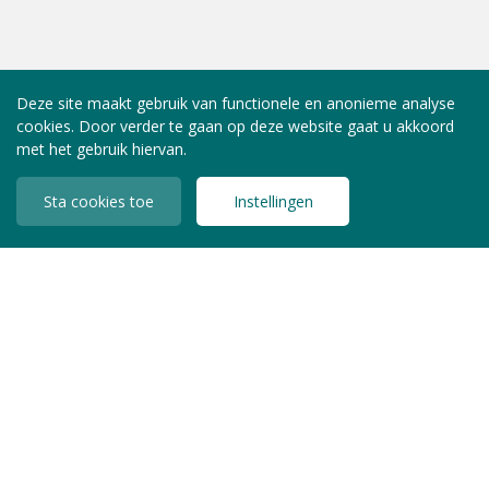
Deze site maakt gebruik van functionele en anonieme analyse
cookies. Door verder te gaan op deze website gaat u akkoord
met het gebruik hiervan.
Sta cookies toe
Instellingen
INLOGGEN LEDEN