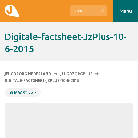
Menu
Actueel
digitale-factsheet-JzPlus-10-
Hier zetten wij ons voor in
6-2015
Over Jeugdzorg Nederland
Contact
JEUGDZORG NEDERLAND
JEUGDZORGPLUS
DIGITALE-FACTSHEET-JZPLUS-10-6-2015
28 MAART 2017