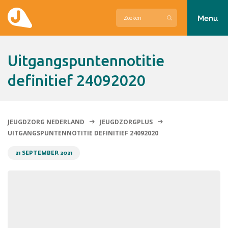
Menu
Actueel
Uitgangspuntennotitie
Hier zetten wij ons voor in
definitief 24092020
Over Jeugdzorg Nederland
Contact
JEUGDZORG NEDERLAND
JEUGDZORGPLUS
UITGANGSPUNTENNOTITIE DEFINITIEF 24092020
21 SEPTEMBER 2021