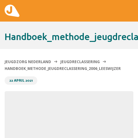
Actueel
handboek_methode_jeugdrecla
Hier zetten wij ons voor in
Over Jeugdzorg Nederland
JEUGDZORG NEDERLAND
JEUGDRECLASSERING
HANDBOEK_METHODE_JEUGDRECLASSERING_2006_LEESWIJZER
Contact
22 APRIL 2021