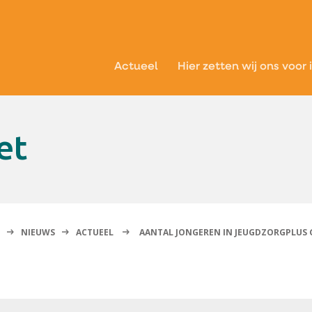
Actueel
Hier zetten wij ons voor 
et
NIEUWS
ACTUEEL
AANTAL JONGEREN IN JEUGDZORGPLUS G