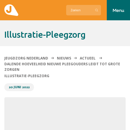
Menu
Actueel
Illustratie-Pleegzorg
Hier zetten wij ons voor in
Over Jeugdzorg Nederland
JEUGDZORG NEDERLAND
NIEUWS
ACTUEEL
DALENDE HOEVEELHEID NIEUWE PLEEGOUDERS LEIDT TOT GROTE
Contact
ZORGEN
ILLUSTRATIE-PLEEGZORG
20 JUNI 2022