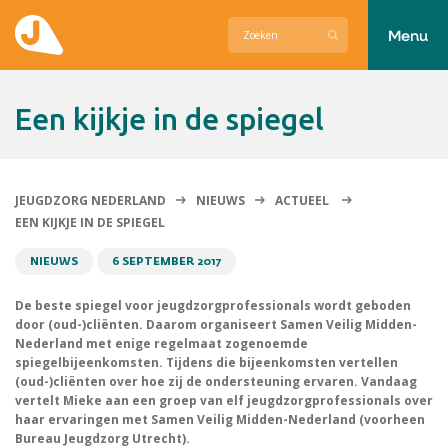
Menu
Actueel
Een kijkje in de spiegel
Hier zetten wij ons voor in
Over Jeugdzorg Nederland
JEUGDZORG NEDERLAND
NIEUWS
ACTUEEL
EEN KIJKJE IN DE SPIEGEL
Contact
NIEUWS
6 SEPTEMBER 2017
De beste spiegel voor jeugdzorgprofessionals wordt geboden
door (oud-)cliënten. Daarom organiseert Samen Veilig Midden-
Nederland met enige regelmaat zogenoemde
spiegelbijeenkomsten. Tijdens die bijeenkomsten vertellen
(oud-)cliënten over hoe zij de ondersteuning ervaren. Vandaag
vertelt Mieke aan een groep van elf jeugdzorgprofessionals over
haar ervaringen met Samen Veilig Midden-Nederland (voorheen
Bureau Jeugdzorg Utrecht).