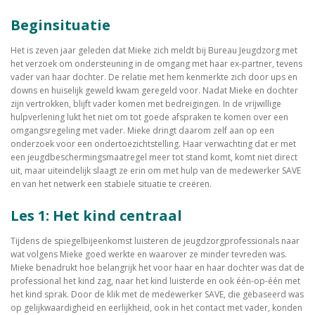
Beginsituatie
Het is zeven jaar geleden dat Mieke zich meldt bij Bureau Jeugdzorg met
het verzoek om ondersteuning in de omgang met haar ex-partner, tevens
vader van haar dochter. De relatie met hem kenmerkte zich door ups en
downs en huiselijk geweld kwam geregeld voor. Nadat Mieke en dochter
zijn vertrokken, blijft vader komen met bedreigingen. In de vrijwillige
hulpverlening lukt het niet om tot goede afspraken te komen over een
omgangsregeling met vader. Mieke dringt daarom zelf aan op een
onderzoek voor een ondertoezichtstelling. Haar verwachting dat er met
een jeugdbeschermingsmaatregel meer tot stand komt, komt niet direct
uit, maar uiteindelijk slaagt ze erin om met hulp van de medewerker SAVE
en van het netwerk een stabiele situatie te creëren.
Les 1: Het kind centraal
Tijdens de spiegelbijeenkomst luisteren de jeugdzorgprofessionals naar
wat volgens Mieke goed werkte en waarover ze minder tevreden was.
Mieke benadrukt hoe belangrijk het voor haar en haar dochter was dat de
professional het kind zag, naar het kind luisterde en ook één-op-één met
het kind sprak. Door de klik met de medewerker SAVE, die gebaseerd was
op gelijkwaardigheid en eerlijkheid, ook in het contact met vader, konden