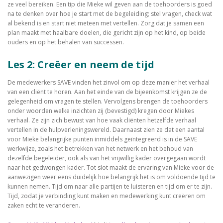
ze veel bereiken. Een tip die Mieke wil geven aan de toehoorders is goed
na te denken over hoe je start met de begeleiding; stel vragen, check wat
al bekend is en start niet meteen met vertellen. Zorg dat je samen een
plan maakt met haalbare doelen, die gericht zijn op het kind, op beide
ouders en op het behalen van successen.
Les 2: Creëer en neem de tijd
De medewerkers SAVE vinden het zinvol om op deze manier het verhaal
van een cliënt te horen. Aan het einde van de bijeenkomst krijgen ze de
gelegenheid om vragen te stellen. Vervolgens brengen de toehoorders
onder woorden welke inzichten zij (bevestigd) kregen door Miekes
verhaal. Ze zijn zich bewust van hoe vaak cliënten hetzelfde verhaal
vertellen in de hulpverleningswereld. Daarnaast zien ze dat een aantal
voor Mieke belangrijke punten inmiddels geïntegreerd is in de SAVE
werkwijze, zoals het betrekken van het netwerk en het behoud van
dezelfde begeleider, ook als van het vrijwillig kader overgegaan wordt
naar het gedwongen kader. Tot slot maakt de ervaring van Mieke voor de
aanwezigen weer eens duidelijk hoe belangrijk het is om voldoende tijd te
kunnen nemen. Tijd om naar alle partijen te luisteren en tijd om er te zijn.
Tijd, zodat je verbinding kunt maken en medewerking kunt creëren om
zaken echt te veranderen.