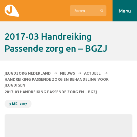
Menu
Actueel
2017-03 Handreiking
Hier zetten wij ons voor in
Passende zorg en – BGZJ
Over Jeugdzorg Nederland
Contact
JEUGDZORG NEDERLAND
NIEUWS
ACTUEEL
HANDREIKING PASSENDE ZORG EN BEHANDELING VOOR
JEUGDIGEN
2017-03 HANDREIKING PASSENDE ZORG EN – BGZJ
3 MEI 2017