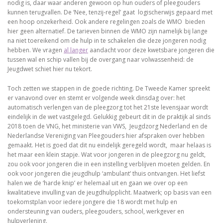
nodig is, daar waar anderen gewoon op hun ouders of pleegouders
kunnen terugvallen. De ‘Nee, tenzij-regel’ gaat logischerwijs gepaard met
een hoop onzekerheid. Ook andere regelingen zoals de WMO bieden
hier geen alternatief. De tarieven binnen de WMO zijn namelijk bij lange
na niet toereikend om de hulp in te schakelen die deze jongeren nodig
hebben. We vragen
al langer
aandacht voor deze kwetsbare jongeren die
tussen wal en schip vallen bij de overgang naar volwassenheid: de
Jeugdwet schiet hier nu tekort.
Toch zetten we stappen in de goede richting. De Tweede Kamer spreekt
er vanavond over en stemt er volgende week dinsdag over: het
automatisch verlengen van de pleegzorg tot het 21ste levensjaar wordt
eindelijk in de wet vastgelegd. Gelukkig gebeurt dit in de praktijk al sinds
2018 toen de VNG, het ministerie van VWS, Jeugdzorg Nederland en de
Nederlandse Vereniging van Pleegouders hier afspraken over hebben
gemaakt. Het is goed dat dit nu eindelijk geregeld wordt, maar helaas is
het maar een klein stapje. Wat voor jongeren in de pleegzorg nu geldt,
zou ook voor jongeren die in een instelling verblijven moeten gelden. En
ook voor jongeren die jeugdhulp ‘ambulant’ thuis ontvangen. Het liefst
halen we de ‘harde knip’ er helemaal uit en gaan we over op een
kwalitatieve invulling van de jeugdhulpplicht. Maatwerk; op basis van een
toekomstplan voor iedere jongere die 18 wordt met hulp en
ondersteuning van ouders, pleegouders, school, werkgever en
hulpverlening.