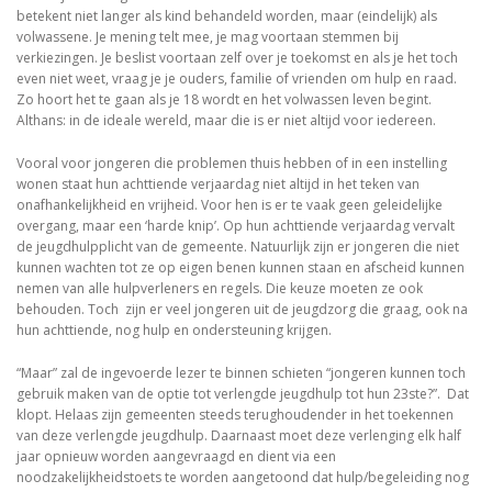
betekent niet langer als kind behandeld worden, maar (eindelijk) als
volwassene. Je mening telt mee, je mag voortaan stemmen bij
verkiezingen. Je beslist voortaan zelf over je toekomst en als je het toch
even niet weet, vraag je je ouders, familie of vrienden om hulp en raad.
Zo hoort het te gaan als je 18 wordt en het volwassen leven begint.
Althans: in de ideale wereld, maar die is er niet altijd voor iedereen.
Vooral voor jongeren die problemen thuis hebben of in een instelling
wonen staat hun achttiende verjaardag niet altijd in het teken van
onafhankelijkheid en vrijheid. Voor hen is er te vaak geen geleidelijke
overgang, maar een ‘harde knip’. Op hun achttiende verjaardag vervalt
de jeugdhulpplicht van de gemeente. Natuurlijk zijn er jongeren die niet
kunnen wachten tot ze op eigen benen kunnen staan en afscheid kunnen
nemen van alle hulpverleners en regels. Die keuze moeten ze ook
behouden. Toch zijn er veel jongeren uit de jeugdzorg die graag, ook na
hun achttiende, nog hulp en ondersteuning krijgen.
“Maar” zal de ingevoerde lezer te binnen schieten “jongeren kunnen toch
gebruik maken van de optie tot verlengde jeugdhulp tot hun 23ste?”. Dat
klopt. Helaas zijn gemeenten steeds terughoudender in het toekennen
van deze verlengde jeugdhulp. Daarnaast moet deze verlenging elk half
jaar opnieuw worden aangevraagd en dient via een
noodzakelijkheidstoets te worden aangetoond dat hulp/begeleiding nog