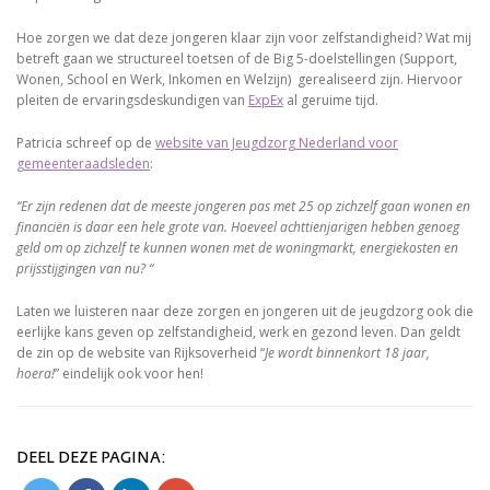
Hoe zorgen we dat deze jongeren klaar zijn voor zelfstandigheid? Wat mij
betreft gaan we structureel toetsen of de Big 5-doelstellingen (Support,
Wonen, School en Werk, Inkomen en Welzijn) gerealiseerd zijn. Hiervoor
pleiten de ervaringsdeskundigen van
ExpEx
al geruime tijd.
Patricia schreef op de
website van Jeugdzorg Nederland voor
gemeenteraadsleden
:
“Er zijn redenen dat de meeste jongeren pas met 25 op zichzelf gaan wonen en
financiën is daar een hele grote van. Hoeveel achttienjarigen hebben genoeg
geld om op zichzelf te kunnen wonen met de woningmarkt, energiekosten en
prijsstijgingen van nu? “
Laten we luisteren naar deze zorgen en jongeren uit de jeugdzorg ook die
eerlijke kans geven op zelfstandigheid, werk en gezond leven. Dan geldt
de zin op de website van Rijksoverheid “
Je wordt binnenkort 18 jaar,
hoera!
” eindelijk ook voor hen!
DEEL DEZE PAGINA: