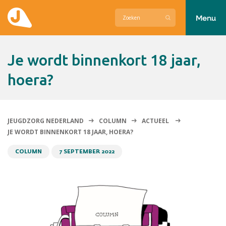
Menu
Actueel
Je wordt binnenkort 18 jaar,
Hier zetten wij ons voor in
hoera?
Over Jeugdzorg Nederland
Contact
JEUGDZORG NEDERLAND
COLUMN
ACTUEEL
JE WORDT BINNENKORT 18 JAAR, HOERA?
COLUMN
7 SEPTEMBER 2022