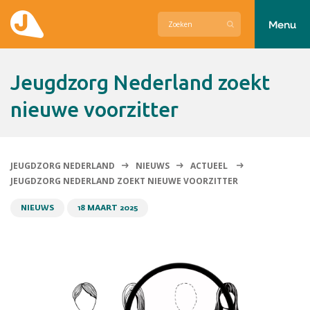
Menu
Actueel
Jeugdzorg Nederland zoekt
Hier zetten wij ons voor in
nieuwe voorzitter
Over Jeugdzorg Nederland
Contact
JEUGDZORG NEDERLAND
NIEUWS
ACTUEEL
JEUGDZORG NEDERLAND ZOEKT NIEUWE VOORZITTER
NIEUWS
18 MAART 2025