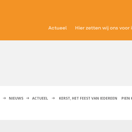
Actueel
Hier zetten wij ons voor 
NIEUWS
ACTUEEL
KERST, HET FEEST VAN IEDEREEN
PIEN 