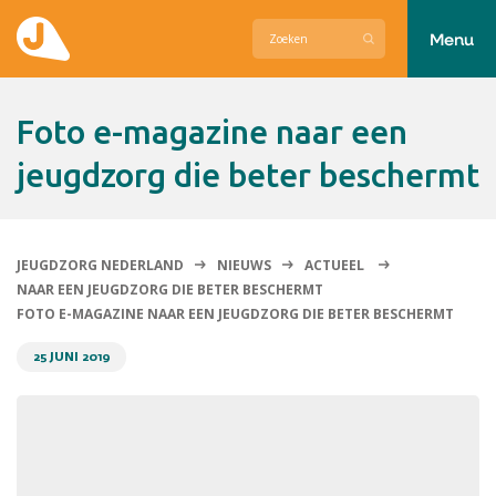
Menu
Actueel
Foto e-magazine naar een
Hier zetten wij ons voor in
jeugdzorg die beter beschermt
Over Jeugdzorg Nederland
Contact
JEUGDZORG NEDERLAND
NIEUWS
ACTUEEL
NAAR EEN JEUGDZORG DIE BETER BESCHERMT
FOTO E-MAGAZINE NAAR EEN JEUGDZORG DIE BETER BESCHERMT
25 JUNI 2019