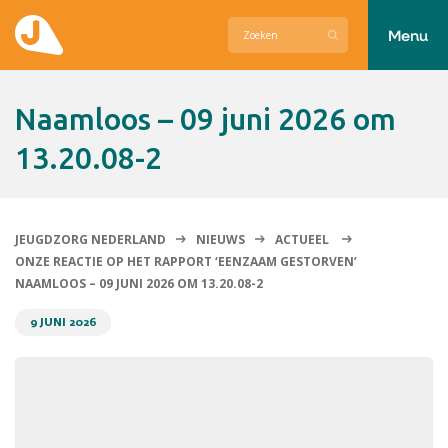
Menu
Actueel
Naamloos – 09 juni 2026 om
Hier zetten wij ons voor in
13.20.08-2
Over Jeugdzorg Nederland
Contact
JEUGDZORG NEDERLAND
NIEUWS
ACTUEEL
ONZE REACTIE OP HET RAPPORT ‘EENZAAM GESTORVEN’
NAAMLOOS – 09 JUNI 2026 OM 13.20.08-2
9 JUNI 2026