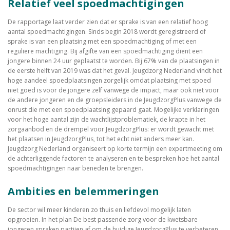
Relatief veel spoedmachtigingen
De rapportage laat verder zien dat er sprake is van een relatief hoog
aantal spoedmachtigingen. Sinds begin 2018 wordt geregistreerd of
sprake is van een plaatsing met een spoedmachtiging of met een
reguliere machtiging. Bij afgifte van een spoedmachtiging dient een
jongere binnen 24 uur geplaatst te worden. Bij 67% van de plaatsingen in
de eerste helft van 2019 was dat het geval. Jeugdzorg Nederland vindt het
hoge aandeel spoedplaatsingen zorgelijk omdat plaatsing met spoed
niet goed is voor de jongere zelf vanwege de impact, maar ook niet voor
de andere jongeren en de groepsleiders in de JeugdzorgPlus vanwege de
onrust die met een spoedplaatsing gepaard gaat. Mogelijke verklaringen
voor het hoge aantal zijn de wachtlijstproblematiek, de krapte in het
zorgaanbod en de drempel voor JeugdzorgPlus: er wordt gewacht met
het plaatsen in JeugdzorgPlus, tot het echt niet anders meer kan.
Jeugdzorg Nederland organiseert op korte termijn een expertmeeting om
de achterliggende factoren te analyseren en te bespreken hoe het aantal
spoedmachtigingen naar beneden te brengen.
Ambities en belemmeringen
De sector wil meer kinderen zo thuis en liefdevol mogelijk laten
opgroeien. In het plan De best passende zorg voor de kwetsbare
jongeren spraken partijen af om de huidige JeugdzorgPlus te verbeteren