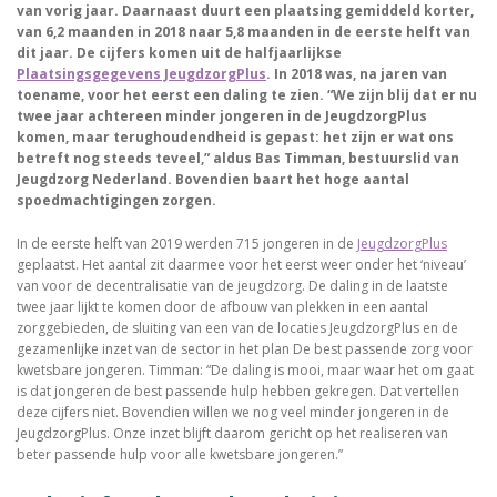
van vorig jaar. Daarnaast duurt een plaatsing gemiddeld korter,
van 6,2 maanden in 2018 naar 5,8 maanden in de eerste helft van
dit jaar. De cijfers komen uit de halfjaarlijkse
Plaatsingsgegevens JeugdzorgPlus
. In 2018 was, na jaren van
toename, voor het eerst een daling te zien. “We zijn blij dat er nu
twee jaar achtereen minder jongeren in de JeugdzorgPlus
komen, maar terughoudendheid is gepast: het zijn er wat ons
betreft nog steeds teveel,” aldus Bas Timman, bestuurslid van
Jeugdzorg Nederland. Bovendien baart het hoge aantal
spoedmachtigingen zorgen.
In de eerste helft van 2019 werden 715 jongeren in de
JeugdzorgPlus
geplaatst. Het aantal zit daarmee voor het eerst weer onder het ‘niveau’
van voor de decentralisatie van de jeugdzorg. De daling in de laatste
twee jaar lijkt te komen door de afbouw van plekken in een aantal
zorggebieden, de sluiting van een van de locaties JeugdzorgPlus en de
gezamenlijke inzet van de sector in het plan De best passende zorg voor
kwetsbare jongeren. Timman: “De daling is mooi, maar waar het om gaat
is dat jongeren de best passende hulp hebben gekregen. Dat vertellen
deze cijfers niet. Bovendien willen we nog veel minder jongeren in de
JeugdzorgPlus. Onze inzet blijft daarom gericht op het realiseren van
beter passende hulp voor alle kwetsbare jongeren.”