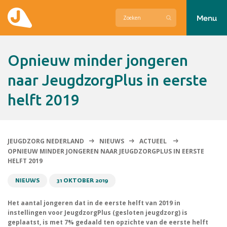
Menu
Actueel
Opnieuw minder jongeren
Hier zetten wij ons voor in
naar JeugdzorgPlus in eerste
helft 2019
Over Jeugdzorg Nederland
Contact
JEUGDZORG NEDERLAND
NIEUWS
ACTUEEL
OPNIEUW MINDER JONGEREN NAAR JEUGDZORGPLUS IN EERSTE
HELFT 2019
NIEUWS
31 OKTOBER 2019
Het aantal jongeren dat in de eerste helft van 2019 in
instellingen voor JeugdzorgPlus (gesloten jeugdzorg) is
geplaatst, is met 7% gedaald ten opzichte van de eerste helft