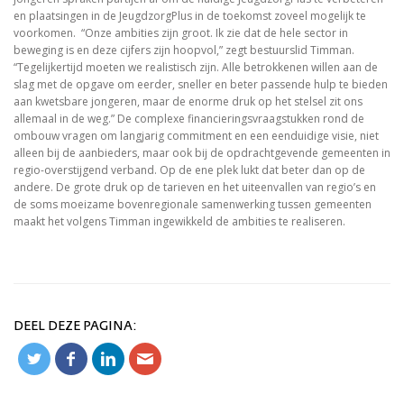
en plaatsingen in de JeugdzorgPlus in de toekomst zoveel mogelijk te
voorkomen. “Onze ambities zijn groot. Ik zie dat de hele sector in
beweging is en deze cijfers zijn hoopvol,” zegt bestuurslid Timman.
“Tegelijkertijd moeten we realistisch zijn. Alle betrokkenen willen aan de
slag met de opgave om eerder, sneller en beter passende hulp te bieden
aan kwetsbare jongeren, maar de enorme druk op het stelsel zit ons
allemaal in de weg.” De complexe financieringsvraagstukken rond de
ombouw vragen om langjarig commitment en een eenduidige visie, niet
alleen bij de aanbieders, maar ook bij de opdrachtgevende gemeenten in
regio-overstijgend verband. Op de ene plek lukt dat beter dan op de
andere. De grote druk op de tarieven en het uiteenvallen van regio’s en
de soms moeizame bovenregionale samenwerking tussen gemeenten
maakt het volgens Timman ingewikkeld de ambities te realiseren.
DEEL DEZE PAGINA: