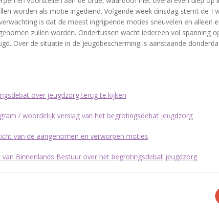
pen en voorstellen aan de orde, waardoor niet overal even diep op 
ellen worden als motie ingediend. Volgende week dinsdag stemt de T
 verwachting is dat de meest ingrijpende moties sneuvelen en alleen 
ngenomen zullen worden. Ondertussen wacht iedereen vol spanning o
gd. Over de situatie in de jeugdbescherming is aanstaande donderd
ingsdebat over jeugdzorg terug te kijken
nogram / woordelijk verslag van het begrotingsdebat jeugdzorg
erzicht van de aangenomen en verworpen moties
kel van Binnenlands Bestuur over het begrotingsdebat jeugdzorg