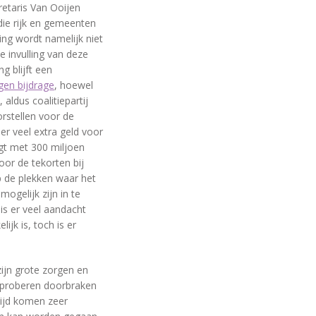
retaris Van Ooijen
ie rijk en gemeenten
ing wordt namelijk niet
 invulling van deze
g blijft een
gen bijdrage
, hoewel
 aldus coalitiepartij
orstellen voor de
 er veel extra geld voor
gt met 300 miljoen
oor de tekorten bij
p de plekken waar het
ogelijk zijn in te
is er veel aandacht
ijk is, toch is er
ijn grote zorgen en
 proberen doorbraken
 tijd komen zeer