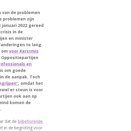
n van de problemen
e problemen zijn
 januari 2022 gereed
risis in de
jen en minister
randeringen te lang
en om
voor Kerstmis
 Oppositiepartijen
rofessionals en
 is om goede
 in de aanpak. Toch
ngrijpen”
, omdat het
wel er steun is voor
artijen ook aan op
rwind komen de
.
aar dat de
bijbehorende
et in de begroting voor