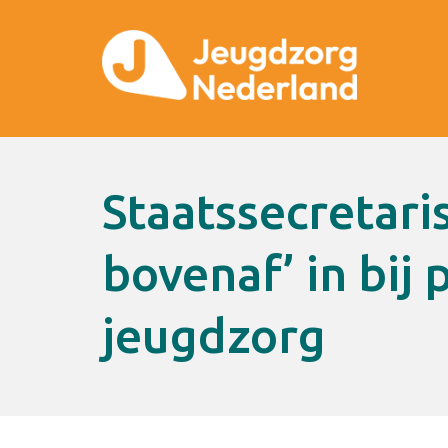
Staatssecretaris grijpt niet ‘van
bovenaf’ in bij
jeugdzorg