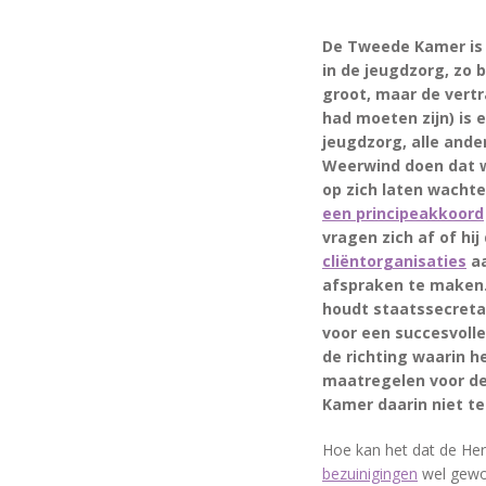
De Tweede Kamer is 
in de jeugdzorg, zo 
groot, maar de vert
had moeten zijn) is e
jeugdzorg, alle ande
Weerwind doen dat w
op zich laten wachten
een principeakkoord
vragen zich af of hi
cliëntorganisaties
aa
afspraken te maken
houdt staatssecretar
voor een succesvolle
de richting waarin h
maatregelen voor de
Kamer daarin niet t
Hoe kan het dat de Her
bezuinigingen
wel gewo