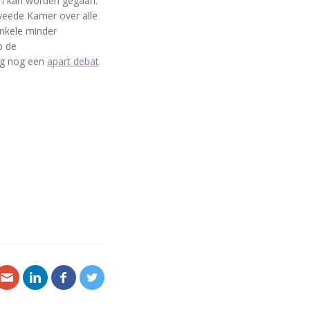
in kan worden gegaan.
weede Kamer over alle
enkele minder
p de
ag nog een
apart debat