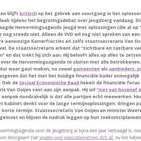
en blijft
kritisch
op het gebrek aan voortgang in het oplosse
bleek tijdens het begrotingsdebat over jeugdzorg vandaag. Di
raagde Hervormingsagenda Jeugd met oplossingen (die al op 1
r nog steeds niet. Alleen de VVD wil nog niet spreken van een c
re aanwezige Kamerfracties en zelfs staatssecretaris Van Ooi
el. De staatssecretaris erkent dat “zichtbare en tastbare ve
” en dat trekt hij zich aan. Hij belooft alles op alles te zett
over de Hervormingsagenda te sluiten met alle betrokkenen.
j dat waar gaat maken, nu zowel
gemeenten
als
aanbieders, p
ngeven dat het met het huidige financiële kader onmogelijk
. Ook de
Sociaal Economische Raad
hekelt de financiële focus
is Van Ooijen vast aan zijn aanpak. Hij wil
“niet van bovenaf i
 aanpak noodzakelijk is dat alle partijen echt meewerken. Hoe
et kabinet denkt voor de lange termijnoplossingen, dringen p
 korte termijn. Staatssecretaris Van Ooijen en minister Wee
egemoet en blijven de nadruk leggen op hun toekomstplannen
vormingsagenda voor de jeugdzorg al bijna een jaar vertraagd is, m
on doorgaan? Dat
vragen veel oppositiepartijen zich af
, nu het kabin