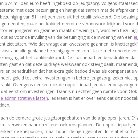
an 374 miljoen euro heeft ingeboekt op jeugdzorg. Volgens staatssec
stemd met deze bezuiniging en hangt dat samen met de afspraken d
ezuiniging van 511 miljoen euro uit het coalitieakkoord. Die bezuinig
ij gemeenten, maar het kabinet neemt de verantwoordelijkheid voor de
ctor en jongeren en gezinnen maakt dit weinig uit, want een bezuinigin
 opties voor de invulling van die bezuiniging is de invoering van een
ei
ht ziet zitten. “Wie dat vraagt aan kwetsbare gezinnen, is knettergek”,
 vast aan alle geplande bezuinigingen en komt later met concrete vo
ezuiniging uit het coalitieakkoord. De coalitiepartijen benadrukken dat
en gaat en dat deze bijdrage weliswaar ook stevig daalt, maar eindi
artijen benadrukken dat het extra geld bedoeld was als compensatie v
eeft geleid tot extra investeringen in betere jeugdzorg, zeker niet o
raakt. Overigens denken ook de oppositiepartijen dat er besparingen m
dat eerst om investeringen. Daar is nu echter geen ruimte voor. Ook 
e administratieve lasten
. Iedereen is het er over eens dat dit noodzakel
lden.
aan de eerdere grote jeugdzorgdebatten van de afgelopen jaren. Er z
ordt verwezen naar onzekere toekomstplannen. De oppositiepartijen
e erkent de knelpunten, maar houdt de rijen gesloten. In relatief korte