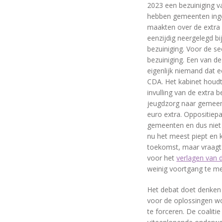
2023 een bezuiniging v
hebben gemeenten inge
maakten over de extra b
eenzijdig neergelegd b
bezuiniging. Voor de se
bezuiniging. Een van de
eigenlijk niemand dat ec
CDA. Het kabinet houdt
invulling van de extra b
jeugdzorg naar gemeent
euro extra. Oppositiep
gemeenten en dus niet h
nu het meest piept en k
toekomst, maar vraagt 
voor het
verlagen van d
weinig voortgang te me
Het debat doet denken 
voor de oplossingen w
te forceren. De coaliti