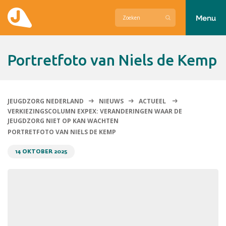
Menu
Actueel
Portretfoto van Niels de Kemp
Hier zetten wij ons voor in
Over Jeugdzorg Nederland
JEUGDZORG NEDERLAND
NIEUWS
ACTUEEL
VERKIEZINGSCOLUMN EXPEX: VERANDERINGEN WAAR DE
Contact
JEUGDZORG NIET OP KAN WACHTEN
PORTRETFOTO VAN NIELS DE KEMP
14 OKTOBER 2025