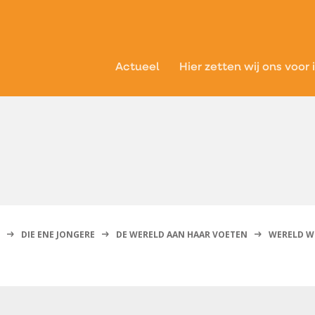
Actueel
Hier zetten wij ons voor 
e
DIE ENE JONGERE
DE WERELD AAN HAAR VOETEN
WERELD W