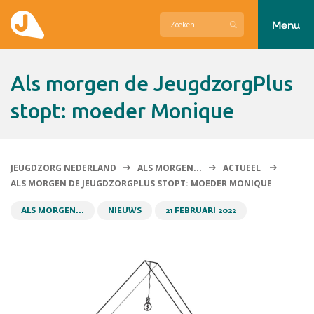
Menu
Actueel
Als morgen de JeugdzorgPlus
Hier zetten wij ons voor in
stopt: moeder Monique
Over Jeugdzorg Nederland
Contact
JEUGDZORG NEDERLAND
ALS MORGEN...
ACTUEEL
ALS MORGEN DE JEUGDZORGPLUS STOPT: MOEDER MONIQUE
ALS MORGEN...
NIEUWS
21 FEBRUARI 2022