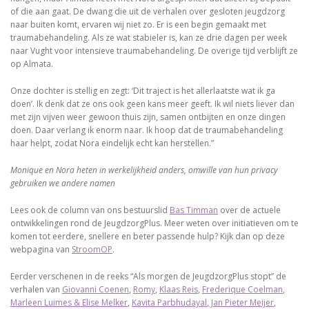
of die aan gaat. De dwang die uit de verhalen over gesloten jeugdzorg
naar buiten komt, ervaren wij niet zo. Er is een begin gemaakt met
traumabehandeling. Als ze wat stabieler is, kan ze drie dagen per week
naar Vught voor intensieve traumabehandeling. De overige tijd verblijft ze
op Almata.
Onze dochter is stellig en zegt: ‘Dit traject is het allerlaatste wat ik ga
doen’. Ik denk dat ze ons ook geen kans meer geeft. Ik wil niets liever dan
met zijn vijven weer gewoon thuis zijn, samen ontbijten en onze dingen
doen. Daar verlang ik enorm naar. Ik hoop dat de traumabehandeling
haar helpt, zodat Nora eindelijk echt kan herstellen.”
Monique en Nora heten in werkelijkheid anders, omwille van hun privacy
gebruiken we andere namen
Lees ook de column van ons bestuurslid
Bas Timman
over de actuele
ontwikkelingen rond de JeugdzorgPlus. Meer weten over initiatieven om te
komen tot eerdere, snellere en beter passende hulp? Kijk dan op deze
webpagina van
StroomOP
.
Eerder verschenen in de reeks “Als morgen de JeugdzorgPlus stopt” de
verhalen van
Giovanni Coenen
,
Romy
,
Klaas Reis
,
Frederique Coelman
,
Marleen Luimes & Elise Melker
,
Kavita Parbhudayal
,
Jan Pieter Meijer
,