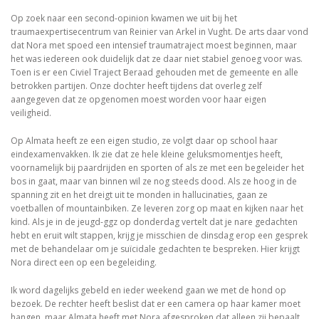
Op zoek naar een second-opinion kwamen we uit bij het
traumaexpertisecentrum van Reinier van Arkel in Vught. De arts daar vond
dat Nora met spoed een intensief traumatraject moest beginnen, maar
het was iedereen ook duidelijk dat ze daar niet stabiel genoeg voor was.
Toen is er een Civiel Traject Beraad gehouden met de gemeente en alle
betrokken partijen. Onze dochter heeft tijdens dat overleg zelf
aangegeven dat ze opgenomen moest worden voor haar eigen
veiligheid.
Op Almata heeft ze een eigen studio, ze volgt daar op school haar
eindexamenvakken. Ik zie dat ze hele kleine geluksmomentjes heeft,
voornamelijk bij paardrijden en sporten of als ze met een begeleider het
bos in gaat, maar van binnen wil ze nog steeds dood. Als ze hoog in de
spanning zit en het dreigt uit te monden in hallucinaties, gaan ze
voetballen of mountainbiken. Ze leveren zorg op maat en kijken naar het
kind. Als je in de jeugd-ggz op donderdag vertelt dat je nare gedachten
hebt en eruit wilt stappen, krijg je misschien de dinsdag erop een gesprek
met de behandelaar om je suïcidale gedachten te bespreken. Hier krijgt
Nora direct een op een begeleiding.
Ik word dagelijks gebeld en ieder weekend gaan we met de hond op
bezoek. De rechter heeft beslist dat er een camera op haar kamer moet
hangen, maar Almata heeft met Nora afgesproken dat alleen zij bepaalt