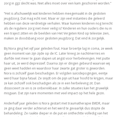
zorg in ggz slecht was. Niet alles moet over een kam geschoren worden.”
“Het is afschuwelijk wat kinderen hebben meegemaakt in de gesloten
jeugdzorg. Dat mag echt niet. Maar er zijn veel instanties die geleerd
hebben van deze verdrietige verhalen. Waar kunnen kinderen nog terecht
als de reguliere zorg niet meer veilig is? Kinderen en hun ouders die nu in
een traject zitten en de beelden van Het Vergeten Kind op televisie zien,
maken ze doodsbang voor gesloten jeugdzorg. Dat vind ik zorgelijk.
Bij Nora ging het vijf jaar geleden fout. Haar broertje lag in coma, ze week
geen moment van zijn zijde op de IC. Later kreeg ze nachtmerries en
durfde niet meer te gaan slapen uit angst voor herbelevingen. Het putte
haar uit, ze werd depressief. Daarna zijn er dingen gebeurd waarvan wij
geen weet hadden en waardoor haar zwarte gat groter is geworden.
Nora is zichzelf gaan beschadigen. Er volgden suïcidepogingen, eentje
werd haar bijna fataal. Ze snijdt om de pijn uit haar hoofd te krijgen, maar
ze kan zichzelf ook beschadigen als ze in een herbeleving zit. Dan
dissocieert ze en is ze onbereikbaar. In zulke situaties kan het gruwelijk
misgaan. Dat zijn nare momenten met veel impact op het hele gezin.
Anderhalf jaar geleden is Nora gestart met traumatherapie EMDR, maar
ze ging daar verder achteruit en het werd te gevaarlijk dus stopte de
behandeling. Ze raakte dieper in de put en onthechtte volledig van het