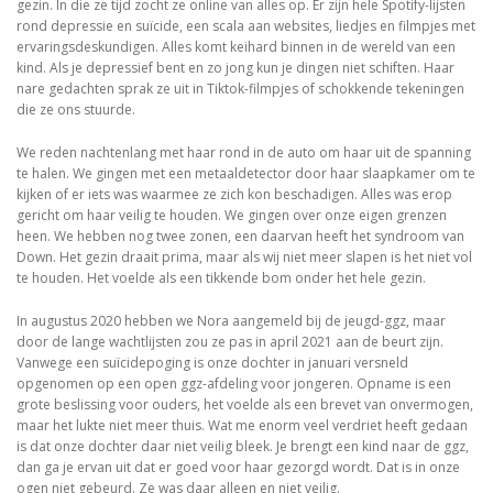
gezin. In die ze tijd zocht ze online van alles op. Er zijn hele Spotify-lijsten
rond depressie en suïcide, een scala aan websites, liedjes en filmpjes met
ervaringsdeskundigen. Alles komt keihard binnen in de wereld van een
kind. Als je depressief bent en zo jong kun je dingen niet schiften. Haar
nare gedachten sprak ze uit in Tiktok-filmpjes of schokkende tekeningen
die ze ons stuurde.
We reden nachtenlang met haar rond in de auto om haar uit de spanning
te halen. We gingen met een metaaldetector door haar slaapkamer om te
kijken of er iets was waarmee ze zich kon beschadigen. Alles was erop
gericht om haar veilig te houden. We gingen over onze eigen grenzen
heen. We hebben nog twee zonen, een daarvan heeft het syndroom van
Down. Het gezin draait prima, maar als wij niet meer slapen is het niet vol
te houden. Het voelde als een tikkende bom onder het hele gezin.
In augustus 2020 hebben we Nora aangemeld bij de jeugd-ggz, maar
door de lange wachtlijsten zou ze pas in april 2021 aan de beurt zijn.
Vanwege een suïcidepoging is onze dochter in januari versneld
opgenomen op een open ggz-afdeling voor jongeren. Opname is een
grote beslissing voor ouders, het voelde als een brevet van onvermogen,
maar het lukte niet meer thuis. Wat me enorm veel verdriet heeft gedaan
is dat onze dochter daar niet veilig bleek. Je brengt een kind naar de ggz,
dan ga je ervan uit dat er goed voor haar gezorgd wordt. Dat is in onze
ogen niet gebeurd. Ze was daar alleen en niet veilig.