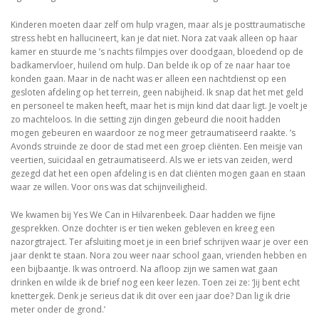
Kinderen moeten daar zelf om hulp vragen, maar als je posttraumatische
stress hebt en hallucineert, kan je dat niet. Nora zat vaak alleen op haar
kamer en stuurde me ’s nachts filmpjes over doodgaan, bloedend op de
badkamervloer, huilend om hulp. Dan belde ik op of ze naar haar toe
konden gaan. Maar in de nacht was er alleen een nachtdienst op een
gesloten afdeling op het terrein, geen nabijheid. Ik snap dat het met geld
en personeel te maken heeft, maar het is mijn kind dat daar ligt. Je voelt je
zo machteloos. In die setting zijn dingen gebeurd die nooit hadden
mogen gebeuren en waardoor ze nog meer getraumatiseerd raakte. ’s
Avonds struinde ze door de stad met een groep cliënten. Een meisje van
veertien, suïcidaal en getraumatiseerd. Als we er iets van zeiden, werd
gezegd dat het een open afdeling is en dat cliënten mogen gaan en staan
waar ze willen. Voor ons was dat schijnveiligheid.
We kwamen bij Yes We Can in Hilvarenbeek. Daar hadden we fijne
gesprekken. Onze dochter is er tien weken gebleven en kreeg een
nazorgtraject. Ter afsluiting moet je in een brief schrijven waar je over een
jaar denkt te staan. Nora zou weer naar school gaan, vrienden hebben en
een bijbaantje. Ik was ontroerd. Na afloop zijn we samen wat gaan
drinken en wilde ik de brief nog een keer lezen. Toen zei ze: ‘Jij bent echt
knettergek. Denk je serieus dat ik dit over een jaar doe? Dan lig ik drie
meter onder de grond.’