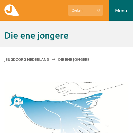
Menu
Actueel
Die ene jongere
Hier zetten wij ons voor in
Over Jeugdzorg Nederland
JEUGDZORG NEDERLAND
DIE ENE JONGERE
Contact