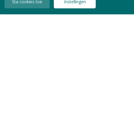
Sta cookies toe
Instellingen
INLOGGEN LEDEN
Copyright © 2026 Jeugdzorg Nederland
Privacy Statement
Algemene Voorwaarden